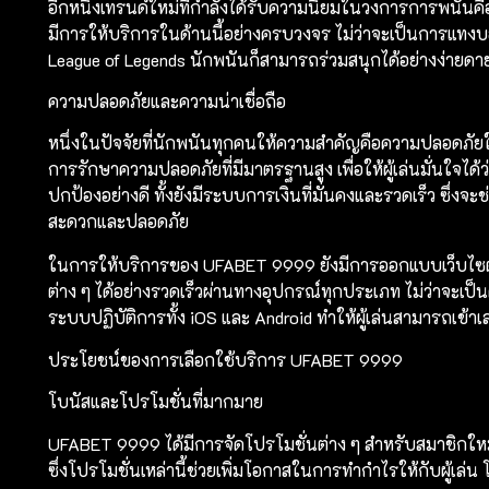
อีกหนึ่งเทรนด์ใหม่ที่กำลังได้รับความนิยมในวงการการพนันค
มีการให้บริการในด้านนี้อย่างครบวงจร ไม่ว่าจะเป็นการแทงบอ
League of Legends นักพนันก็สามารถร่วมสนุกได้อย่างง่ายดา
ความปลอดภัยและความน่าเชื่อถือ
หนึ่งในปัจจัยที่นักพนันทุกคนให้ความสำคัญคือความปลอดภ
การรักษาความปลอดภัยที่มีมาตรฐานสูง เพื่อให้ผู้เล่นมั่นใจได้ว
ปกป้องอย่างดี ทั้งยังมีระบบการเงินที่มั่นคงและรวดเร็ว ซึ่งจ
สะดวกและปลอดภัย
ในการให้บริการของ UFABET 9999 ยังมีการออกแบบเว็บไซต์ใ
ต่าง ๆ ได้อย่างรวดเร็วผ่านทางอุปกรณ์ทุกประเภท ไม่ว่าจะเป็นค
ระบบปฏิบัติการทั้ง iOS และ Android ทำให้ผู้เล่นสามารถเข้าเล่
ประโยชน์ของการเลือกใช้บริการ UFABET 9999
โบนัสและโปรโมชั่นที่มากมาย
UFABET 9999 ได้มีการจัดโปรโมชั่นต่าง ๆ สำหรับสมาชิกใหม่
ซึ่งโปรโมชั่นเหล่านี้ช่วยเพิ่มโอกาสในการทำกำไรให้กับผู้เล่