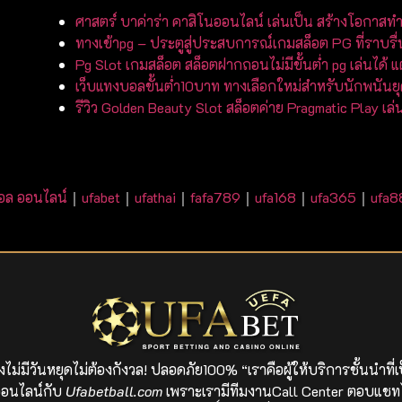
ศาสตร์ บาค่าร่า คาสิโนออนไลน์ เล่นเป็น สร้างโอกาสท
ทางเข้าpg – ประตูสู่ประสบการณ์เกมสล็อต PG ที่ราบรื่
Pg Slot เกมสล็อต สล็อตฝากถอนไม่มีขั้นต่ำ pg เล่นได้ แ
เว็บแทงบอลขั้นต่ำ10บาท ทางเลือกใหม่สำหรับนักพนันยุค
รีวิว Golden Beauty Slot สล็อตค่าย Pragmatic Play เล่
อล ออนไลน์
｜
ufabet
｜
ufathai
｜
fafa789
｜
ufa168
｜
ufa365
｜
ufa8
่มีวันหยุดไม่ต้องกังวล! ปลอดภัย100% “เราคือผู้ให้บริการชั้นนำที่เป
ออนไลน์กับ
Ufabetball.com
เพราะเรามีทีมงานCall Center ตอบแชทไขข