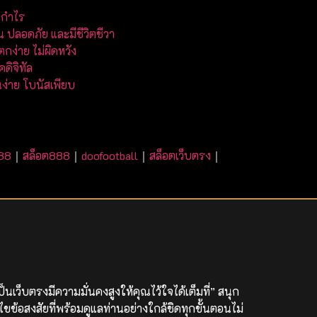
ำกำไร
น ปลอดภัย และมีชีวิตชีวา
ตกง่าย ไม่ผิดหวัง
ดิจิทัล
นง่าย โบนัสเพียบ
88
｜
สล็อต888
｜
doofootball
｜
สล็อตเว็บตรง
｜
็นเว็บตรงมีความมั่นคงสูงให้คุณไว้ใจได้เต็มที่” สนุก
้อสงสัยที่พร้อมดูแลท่านอย่างใกล้ชิดทุกขั้นตอนไม่