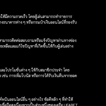
มีความรวดเร็ว โดยผู้เล่นสามารถทำรายการ
างธนาคารต่าง ๆ หรือกระเป๋าเงินออนไลน์ที่รองรับ
สามารถติดต่อสอบถามหรือแจ้งปัญหาผ่านทางช่อง
ลือและแก้ไขปัญหาที่เกิดขึ้นให้กับผู้เล่นอย่าง
ละโปรโมชั่นต่าง ๆ ให้กับสมาชิกประจำ โดย
ใจ เช่น การเพิ่มโบนัส หรือการได้รับเงินคืนจากยอด
นออนไลน์อื่น ๆ อย่างไร ข้อดีหลัก ๆ ที่ทำให้
ชื่อถือสูงเนื่องจากเป็นส่วนหนึ่งของเครือ UFABET