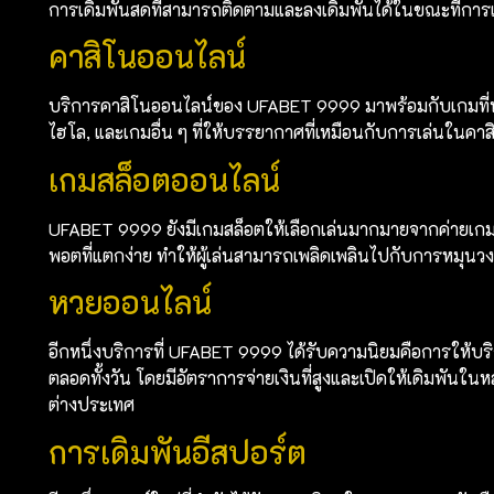
การเดิมพันสดที่สามารถติดตามและลงเดิมพันได้ในขณะที่การแข
คาสิโนออนไลน์
บริการคาสิโนออนไลน์ของ UFABET 9999 มาพร้อมกับเกมที่หลา
ไฮโล, และเกมอื่น ๆ ที่ให้บรรยากาศที่เหมือนกับการเล่นในคาสิ
เกมสล็อตออนไลน์
UFABET 9999 ยังมีเกมสล็อตให้เลือกเล่นมากมายจากค่ายเกมช
พอตที่แตกง่าย ทำให้ผู้เล่นสามารถเพลิดเพลินไปกับการหมุนวง
หวยออนไลน์
อีกหนึ่งบริการที่ UFABET 9999 ได้รับความนิยมคือการให้บ
ตลอดทั้งวัน โดยมีอัตราการจ่ายเงินที่สูงและเปิดให้เดิมพันใ
ต่างประเทศ
การเดิมพันอีสปอร์ต