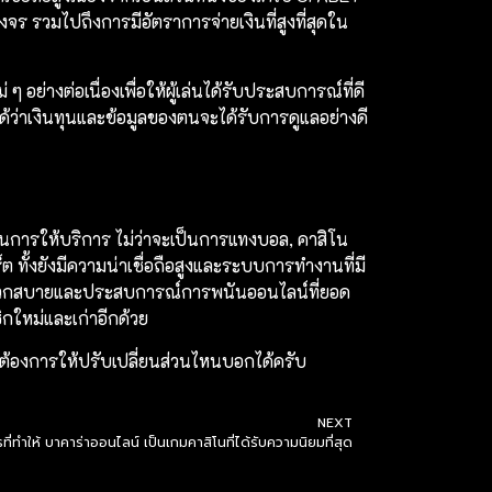
จร รวมไปถึงการมีอัตราการจ่ายเงินที่สูงที่สุดใน
ย่างต่อเนื่องเพื่อให้ผู้เล่นได้รับประสบการณ์ที่ดี
จได้ว่าเงินทุนและข้อมูลของตนจะได้รับการดูแลอย่างดี
การให้บริการ ไม่ว่าจะเป็นการแทงบอล, คาสิโน
 ทั้งยังมีความน่าเชื่อถือสูงและระบบการทำงานที่มี
ะดวกสบายและประสบการณ์การพนันออนไลน์ที่ยอด
ิกใหม่และเก่าอีกด้วย
าต้องการให้ปรับเปลี่ยนส่วนไหนบอกได้ครับ
NEXT
รที่ทำให้ บาคาร่าออนไลน์ เป็นเกมคาสิโนที่ได้รับความนิยมที่สุด