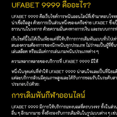
UFABET 9999 คืออะไร?
UFABET 9999 คือเว็บไซต์การพนันออนไลน์ที่เข้ามาตอบโจทย
น่าเชื่อถือสูง ด้วยการเป็นส่วนหนึ่งของเครือข่าย UFABET ซึ่งเ
ยาวนานในวงการ ด้วยความมั่นคงทางการเงิน และระบบการทำ
เว็บไซต์นี้ไม่ได้เป็นเพียงแค่ที่ให้บริการการเดิมพันแบบทั่วไป
สนองความต้องการของนักพนันทุกประเภท ไม่ว่าจะเป็นผู้ที่
เล่นสล็อต หรือแม้แต่การเล่นเกมพนันประเภทต่าง ๆ
ความหลากหลายของบริการที่ UFABET 9999 มีให้
หนึ่งในจุดเด่นที่ทำให้ UFABET 9999 น่าสนใจและเป็นที่นิยมค
แต่ละบริการล้วนมีคุณภาพสูงและได้รับการยอมรับในระดับสา
ประกอบไปด้วย:
การเดิมพันกีฬาออนไลน์
UFABET 9999 มีการให้บริการแทงบอลที่ครบวงจร ทั้งในส่ว
อื่น ๆ อีกมากมาย ทั้งยังรองรับการเดิมพันในรูปแบบต่าง ๆ เช