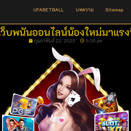
UFABETBALL
บทความ
Sitemap
บพนันออนไลน์น้องใหม่มาแรงที
กุมภาพันธ์ 22, 2025
5:35 pm