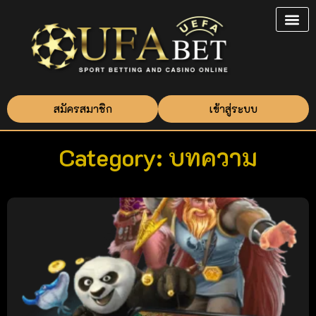
สมัครสมาชิก
เข้าสู่ระบบ
Category: บทความ