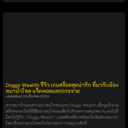
Doggy Wealth รีวิว เกมสล็อตสุดน่ารัก ที่มากับน้อง
หมานำโชค แจ็คพอตแตกกระจาย
ufabetball
26 มีนาคม 2026
ความน่ารักและความน่าสนใจของเกม Doggy Wealth เมื่อพูดถึงเกม
สล็อตออนไลน์ที่มีธีมน่าสนใจและเต็มไปด้วยความสนุกสนาน คงไม่มี
ใครไม่รู้จัก “Doggy Wealth” เกมสล็อตที่มาพร้อมกับธีมน้องหมานำ
โชค ที่จะพาคุณไปพบกับโลกของการหมุนวงล้อที