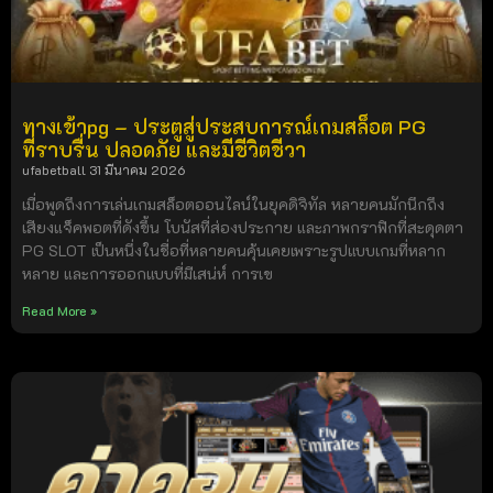
ทางเข้าpg – ประตูสู่ประสบการณ์เกมสล็อต PG
ที่ราบรื่น ปลอดภัย และมีชีวิตชีวา
ufabetball
31 มีนาคม 2026
เมื่อพูดถึงการเล่นเกมสล็อตออนไลน์ในยุคดิจิทัล หลายคนมักนึกถึง
เสียงแจ็คพอตที่ดังขึ้น โบนัสที่ส่องประกาย และภาพกราฟิกที่สะดุดตา
PG SLOT เป็นหนึ่งในชื่อที่หลายคนคุ้นเคยเพราะรูปแบบเกมที่หลาก
หลาย และการออกแบบที่มีเสน่ห์ การเข
Read More »