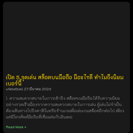
เปิด 5 จุดเด่น สล็อตบนมือถือ มีอะไรดี ทำไมถึงนิยม
เบอร์นี้
ufabetball
27 มีนาคม 2026
1. ความสะดวกสบายในการเข้าถึง สล็อตบนมือถือได้รับความนิยม
อย่างรวดเร็วเนื่องจากความสะดวกสบายในการเล่น ผู้เล่นไม่จำเป็น
ต้องเดินทางไปถึงคาสิโนหรือร้านเกมเพื่อเล่นเกมสล็อตอีกต่อไป เพียง
แค่มีโทรศัพท์มือถือที่เชื่อมต่อกับอินเทอ
Read More »