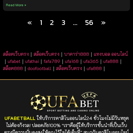
Read More »
«
1
2
3
…
56
»
สล็อตเว็บตรง
｜
สล็อตเว็บตรง
｜
บาคาร่า888
｜
แทงบอล ออนไลน์
｜
ufabet
｜
ufathai
｜
fafa789
｜
ufa168
｜
ufa365
｜
ufa888
｜
สล็อต888
｜
doofootball
｜
สล็อตเว็บตรง
｜
ufa888
｜
UFABETBALL
ให้บริการคาสิโนออนไลน์24 ชั่วโมงไม่มีวันหยุด
ไม่ต้องกังวล! ปลอดภัย100% “เราคือผู้ให้บริการชั้นนำที่เป็นเว็บ
ตรงมีความมั่นคงสูงให้คุณไว้ใจได้เต็มที่” สนุกกับคาสิโนออนไลน์