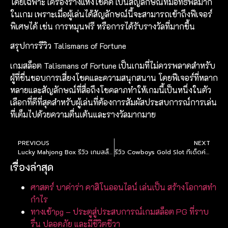
โดยเฉพาะ เครื่องรางแห่งโชคดี เป็นสัญลักษณ์ที่มีอิทธิพลมาก
ในเกม เพราะเมื่อผู้เล่นได้สัญลักษณ์นี้จะสามารถเข้าถึงฟีเจอร์
พิเศษได้ เช่น การหมุนฟรี หรือการได้รับรางวัลที่มากขึ้น
สรุปการรีวิว Talismans of Fortune
เกมสล็อต Talismans of Fortune เป็นเกมที่ไม่ควรพลาดสำหรับ
ผู้ที่ชื่นชอบการเสี่ยงโชคและความสนุกสนาน โดยฟีเจอร์ที่หลาก
หลายและสัญลักษณ์ที่สื่อถึงโชคลาภทำให้เกมนี้เป็นหนึ่งในตัว
เลือกที่ดีที่สุดสำหรับผู้เล่นที่ต้องการสัมผัสประสบการณ์การเล่น
ที่เต็มไปด้วยความตื่นเต้นและรางวัลมากมาย
PREVIOUS
NEXT
Lucky Mahjong Box รีวิว เกมสล็อตจากไพ่นกกระจอกสุดคลาสสิค
รีวิว Cowboys Gold Slot ทีเด็ดค่าย Pragmatic Play เล่นง่าย กำไรงาม
เรื่องล่าสุด
ศาสตร์ บาค่าร่า คาสิโนออนไลน์ เล่นเป็น สร้างโอกาสทำ
กำไร
ทางเข้าpg – ประตูสู่ประสบการณ์เกมสล็อต PG ที่ราบ
รื่น ปลอดภัย และมีชีวิตชีวา