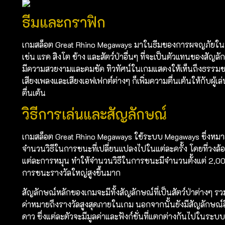
ธีมและกราฟิก
เกมสล็อต Great Rhino Megaways มาในธีมของการผจญภัยในทุ่
เช่น แรด สิงโต ช้าง และสัตว์ป่าอื่นๆ ที่จะเป็นตัวแทนของส
มีความสวยงามและคมชัด ทิวทัศน์ในเกมแสดงให้เห็นถึงธรรมชาติ
เสียงเพลงและเสียงเอฟเฟกต์ต่างๆ ก็เพิ่มความตื่นเต้นให้กับผู้เล
ตื่นเต้น
วิธีการเล่นและสัญลักษณ์
เกมสล็อต Great Rhino Megaways ใช้ระบบ Megaways ซึ่งหมาย
จำนวนวิธีในการชนะที่เปลี่ยนแปลงไปในแต่ละครั้ง โดยที่วง
แต่ละการหมุน ทำให้จำนวนวิธีในการชนะมีจำนวนตั้งแต่ 2,00
การชนะรางวัลใหญ่สูงขึ้นมาก
สัญลักษณ์หลักของเกมจะมีทั้งสัญลักษณ์ที่เป็นสัตว์ป่าต่างๆ ร
ค่าหมายถึงรางวัลสูงสุดภายในเกม นอกจากนั้นยังมีสัญลักษณ์อื่น
ดาว ซึ่งแต่ละตัวจะมีมูลค่าและฟังก์ชั่นที่แตกต่างกันไปในระ