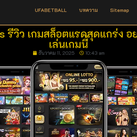
UFABETBALL
บทความ
Sitemap
 รีวิว เกมสล็อตแรดสุดแกร่ง อย
เล่นเกมนี้
ธันวาคม 11, 2025
10:43 am