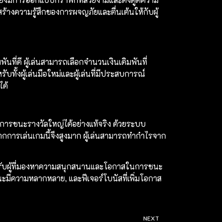
สร้างความรู้สึกของการผจญภัยและตื่นเต้นให้กับผู้
นที่ดี ผู้เล่นสามารถเลือกจำนวนเงินเดิมพันที่
ั้งผู้เล่นมือใหม่และผู้เล่นที่มีประสบการณ์
ได้
นการชนะรางวัลใหญ่ได้อย่างแท้จริง ด้วยระบบ
การเล่นเกมนี้จึงสูงมาก ผู้เล่นสามารถทำกำไรจาก
สำหรับผู้ที่มองหาความสนุกสนานและโอกาสในการชนะ
นะมีความหลากหลาย, และฟีเจอร์โบนัสที่เพิ่มโอกาส
NEXT