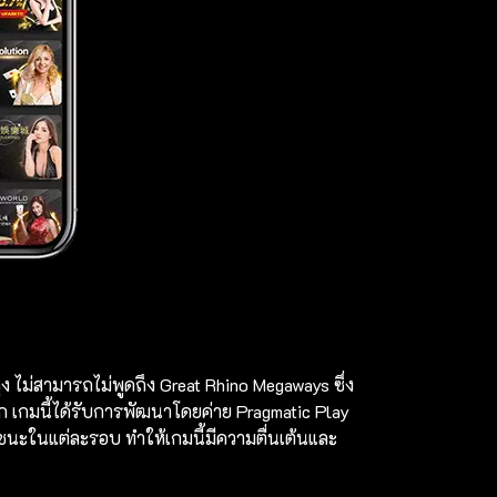
 ไม่สามารถไม่พูดถึง Great Rhino Megaways ซึ่ง
โลก เกมนี้ได้รับการพัฒนาโดยค่าย Pragmatic Play
ชนะในแต่ละรอบ ทำให้เกมนี้มีความตื่นเต้นและ