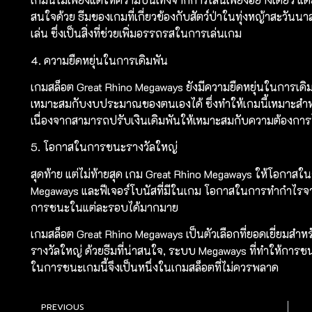
สนใจด้วย ธีมของเกมที่เกี่ยวข้องกับสัตว์ป่าในทุ่งหญ้าสะวันนา
เล่น ซึ่งเป็นสิ่งที่ช่วยเพิ่มอรรถรสในการเล่นเกม
4. ความยืดหยุ่นในการเดิมพัน
เกมสล็อต Great Rhino Megaways ยังมีความยืดหยุ่นในการเดิมพั
เหมาะสมกับงบประมาณของตนเองได้ ซึ่งทำให้เกมนี้เหมาะสำหรับท
เนื่องจากสามารถปรับเงินเดิมพันให้เหมาะสมกับความต้องการ
5. โอกาสในการชนะรางวัลใหญ่
สุดท้าย แต่ไม่ท้ายสุด เกม Great Rhino Megaways ให้โอกาสใ
Megaways และฟีเจอร์โบนัสที่มีในเกม โอกาสในการทำกำไรจาก
การชนะในแต่ละรอบได้มากมาย
เกมสล็อต Great Rhino Megaways เป็นตัวเลือกที่ยอดเยี่ยม
รางวัลใหญ่ ด้วยธีมที่น่าสนใจ, ระบบ Megaways ที่ทำให้การช
ในการชนะเกมนี้จึงเป็นหนึ่งในเกมสล็อตที่ไม่ควรพลาด
PREVIOUS