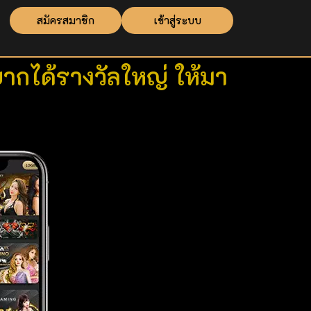
สมัครสมาชิก
เข้าสู่ระบบ
ากได้รางวัลใหญ่ ให้มา