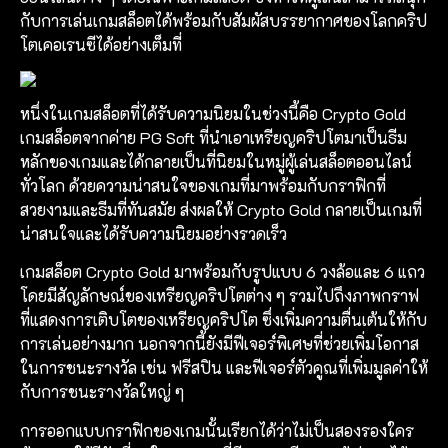
กับการเล่นเกมสล็อตได้พร้อมกับสัมผัสบรรยากาศของโลกคริป
โตเคอเรนซีได้อย่างเต็มที่
หนึ่งในเกมสล็อตที่ได้รับความนิยมในช่วงนี้คือ Crypto Gold
เกมสล็อตจากค่าย PG Soft ที่นำเอาเหรียญคริปโตมาเป็นธีม
หลักของเกมและได้กลายเป็นที่นิยมในหมู่ผู้เล่นสล็อตออนไลน์
ทั่วโลก ด้วยความน่าสนใจของเกมที่มาพร้อมกับกราฟิกที่
สวยงามและธีมที่ทันสมัย ส่งผลให้ Crypto Gold กลายเป็นเกมที่
น่าสนใจและได้รับความนิยมอย่างรวดเร็ว
เกมสล็อต Crypto Gold มาพร้อมกับรูปแบบ 6 วงล้อและ 6 แถว
โดยมีสัญลักษณ์ของเหรียญคริปโตต่าง ๆ รวมไปถึงภาพกราฟ
ที่แสดงการเติบโตของเหรียญคริปโต ซึ่งเพิ่มความตื่นเต้นให้กับ
การเล่นอย่างมาก นอกจากนี้ยังมีฟีเจอร์พิเศษที่ช่วยเพิ่มโอกาส
ในการชนะรางวัล เช่น ฟรีสปิน และฟีเจอร์ตัวคูณที่เพิ่มมูลค่าให้
กับการชนะรางวัลใหญ่ ๆ
การออกแบบกราฟิกของเกมนั้นเรียกได้ว่าไม่เป็นสองรองใคร