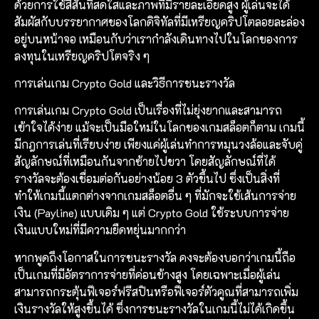
ด้วยการใช้สีสันที่สดใสและภาพที่มีรายละเอียดสูง ผู้เล่นจะได้
สัมผัสกับบรรยากาศของโลกดิจิทัลที่มีเหรียญคริปโตลอยละล่อง
อยู่บนหน้าจอ เหมือนกับว่าเรากำลังเดินทางไปในโลกของการ
ลงทุนในเหรียญคริปโตจริง ๆ
การเล่นเกม Crypto Gold และวิธีการชนะรางวัล
การเล่นเกม Crypto Gold เป็นเรื่องที่ไม่ยุ่งยากและสามารถ
เข้าใจได้ง่าย แม้จะเป็นมือใหม่ในโลกของเกมสล็อตก็ตาม เกมนี้
มีกฎการเล่นที่เรียบง่าย เพียงแค่ผู้เล่นทำการหมุนวงล้อและจับคู่
สัญลักษณ์ที่เหมือนกันจากซ้ายไปขวา โดยสัญลักษณ์ที่ได้
รางวัลจะต้องเชื่อมต่อกันอย่างน้อย 3 ตัวขึ้นไป ซึ่งเป็นสิ่งที่
ทำให้เกมนี้แตกต่างจากเกมสล็อตอื่น ๆ ที่มักจะใช้เส้นการจ่าย
เงิน (Payline) แบบเดิม ๆ แต่ Crypto Gold ใช้ระบบการจ่าย
เงินแบบใหม่ที่มีความยืดหยุ่นมากกว่า
หากพูดถึงโอกาสในการชนะรางวัล คงจะต้องบอกว่าเกมนี้ถือ
เป็นเกมที่มีอัตราการจ่ายที่ค่อนข้างสูง โดยเฉพาะเมื่อผู้เล่น
สามารถกระตุ้นฟีเจอร์ฟรีสปินหรือฟีเจอร์ตัวคูณที่สามารถเพิ่ม
เงินรางวัลให้สูงขึ้นได้ ซึ่งการชนะรางวัลในเกมนี้ไม่ได้เกิดขึ้น