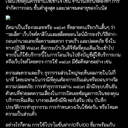
เงื่อนไขที่คุณควรอ่านให้เข้าใจ เช่น จำนวนเทิร์นที่ต้องทำ การ
จำกัดการถอน ขั้นต่ำสูงสุด และเวลาหมดอายุของโบนัส
ถัดมาเป็นเรื่องวอเลทหรือ wallet ที่หลายคนเรียกกันสั้นๆ ว่า
“วอเล็ต” เว็บไซต์คาสิโนและสล็อตออนไลน์มักรองรับวิธีฝาก-
ถอนผ่านวอเลทเพื่อความสะดวก รวดเร็ว และปลอดภัย ซึ่งใน
ทางปฏิบัติ Wallet คือกระเป๋าเงินดิจิทัลที่คุณเติมเงินเข้าไป
จากนั้นก็ใช้บริการนี้ในการโอนเงินไปยังบัญชีผู้ให้บริการเกม
หรือเว็บไซต์โดยตรง การใช้ wallet มีข้อดีหลายอย่าง เช่น
ความสะดวกและเร็ว: ธุรกรรมส่วนใหญ่จะเห็นผลภายในไม่กี่
นาที โดยเฉพาะในกรณีที่คุณต้องการเริ่มเล่นหรือถอนรางวัล
ความปลอดภัย: การทำธุรกรรมผ่าน wallet มักมีระบบยืนยัน
ตัวตนที่ช่วยลดความเสี่ยงในการเปิดเผยข้อมูลการเงินของคุณ
บริการเพิ่มเติม: บางวอเล็ตยังมีฟีเจอร์เสริม เช่น บันทึก
ประวัติการทำธุรกรรม การกำหนดวงเงินใช้ต่อวัน หรือโหมด
ความเป็นส่วนตัว
อย่างไรก็ตาม การใช้โปรโมชั่นฝาก10รับ100 ที่มาพร้อมกับ