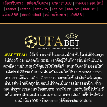
สล็อตเว็บตรง
｜
สล็อตเว็บตรง
｜
บาคาร่า888
｜
แทงบอล ออนไลน์
｜
ufabet
｜
ufathai
｜
fafa789
｜
ufa168
｜
ufa365
｜
ufa888
｜
สล็อต888
｜
doofootball
｜
สล็อตเว็บตรง
｜
ufa888
｜
UFABETBALL
ให้บริการคาสิโนออนไลน์24 ชั่วโมงไม่มีวันหยุด
ไม่ต้องกังวล! ปลอดภัย100% “เราคือผู้ให้บริการชั้นนำที่เป็นเว็บ
ตรงมีความมั่นคงสูงให้คุณไว้ใจได้เต็มที่” สนุกกับคาสิโนออนไลน์
ได้อย่างไร้กังวล กับการเล่นพนันออนไลน์กับ
Ufabetball.com
เพราะเรามีทีมงานCall Center ตอบแชทไขข้อสงสัยที่พร้อมดูแล
ท่านอย่างใกล้ชิดทุกขั้นตอนไม่ว่าจะเป็นการสมัครสมาชิก, ฝาก-
ถอนทำธุรกรรมด่วนหรือสอบถามการใช้งานและรับสิทธิ์โปรโมชั่
นก็สามารถติดต่อได้ตลอด24 ช.ม. สามารถเล่นผ่านเว็บไซต์หรือ
บนมือถือ ( iOS หรือAndroid )ได้อย่างสะดวกสบาย