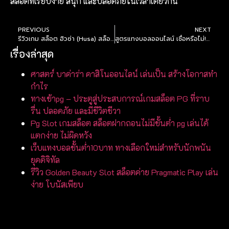
สล็อตที่เรียบง่าย สนุก และปลอดภัยในเวลาเดียวกัน
PREVIOUS
NEXT
รีวิวเกม สล็อต ฮิวซ่า (Husa) สล็อตแนวผจญภัย ฟรีสปินมาง่าย แจกจุใจ
สูตรแทงบอลออนไลน์ เชื่อหรือไม่!? แทงทีมเล็ก ก็ได้ลุ้นทำกำไรได้เช่นกัน
เรื่องล่าสุด
ศาสตร์ บาค่าร่า คาสิโนออนไลน์ เล่นเป็น สร้างโอกาสทำ
กำไร
ทางเข้าpg – ประตูสู่ประสบการณ์เกมสล็อต PG ที่ราบ
รื่น ปลอดภัย และมีชีวิตชีวา
Pg Slot เกมสล็อต สล็อตฝากถอนไม่มีขั้นต่ำ pg เล่นได้
แตกง่าย ไม่ผิดหวัง
เว็บแทงบอลขั้นต่ำ10บาท ทางเลือกใหม่สำหรับนักพนัน
ยุคดิจิทัล
รีวิว Golden Beauty Slot สล็อตค่าย Pragmatic Play เล่น
ง่าย โบนัสเพียบ