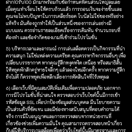
ฝาก10รับ100 มักมาพร้อมกับข้อกำหนดที่คนส่วนใหญ่ละเลย
เมื่อคุณทำเงื่อนไขให้ครบถ้วนแล้ว การถอนเงินจะง่ายขึ้นและ
คุณจะไม่พบปัญหาในการเคลียร์ยอด โบนัสไม่ใช่ของฟรีอย่าง
แท้จริง มันต้องถูกทำให้เป็นส่วนหนึ่งของการเล่นอย่างมี
แบบแผน ควรอ่านรายละเอียดเรื่องการเดิมพัน จำนวนรอบที่
ต้องทำ และข้อจำกัดของเกมที่เข้าร่วมโปรโมชั่น
5) บริหารเวลาและอารมณ์ การเล่นสล็อตควรเป็นกิจกรรมที่นำ
ความสนุก ไม่ใช่แหล่งความเครียด คุณควรหากิจกรรมอื่นๆ เพื่อ
เปลี่ยนบรรยากาศ หากคุณรู้สึกหงุดหงิด เหนื่อย หรือสมาธิสั้น
ให้หยุดพักสักครู่หายใจลึกๆ แล้วลองใหม่อีกครั้ง หากความรู้สึก
ยังไม่ดี ก็ควรหยุดเพื่อหลีกเลี่ยงการตัดสินใจที่ไร้เหตุผล
6) เลือกเว็บที่มีคุณสมบัติเพิ่มเติมเพื่อความปลอดภัย นอกจาก
การมีโปรโมชั่นที่น่าสนใจ ตรวจสอบว่าเว็บไซต์นั้นมีการเข้า
รหัสข้อมูล SSL เพื่อปกป้องข้อมูลส่วนบุคคล มีนโยบายความ
เป็นส่วนตัวที่ชัดเจน และมีช่องทางสนับสนุนที่ตอบคำถามได้
จริง การมีใบอนุญาตและการตรวจสอบจากหน่วยงานที่
เกี่ยวข้องช่วยเพิ่มความมั่นใจ คุณสามารถตรวจสอบหน้าเกี่ยว
กับผู้ให้บริการเกมสล็อตเพื่อดูว่าเว็บไซต์นั้นมีมาตรฐานและการ