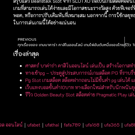
สรุปแล้ว Beanstalk Slot จาก SLOTXO ถือเป็นเกมสล็อตออนไลน
เกมที่สามารถเล่นได้ง่ายและมีโอกาสชนะรางวัลสูง ด้วยฟีเจอร์พ
พอต, หรือการปรับเดิมพันที่เหมาะสม นอกจากนี้ การใช้กลยุทธ
ในการเล่นเกมนี้ได้อย่างแน่นอน
PREVIOUS
ทุกเรื่องของ เกมบาคาร่า คาสิโนออนไลน์ เกมไพ่อันดับหนึ่งของไทย
เรื่องล่าสุด
ศาสตร์ บาค่าร่า คาสิโนออนไลน์ เล่นเป็น สร้างโอกาสท
ทางเข้าpg – ประตูสู่ประสบการณ์เกมสล็อต PG ที่ราบรื่
Pg Slot เกมสล็อต สล็อตฝากถอนไม่มีขั้นต่ำ pg เล่นได้ แ
เว็บแทงบอลขั้นต่ำ10บาท ทางเลือกใหม่สำหรับนักพนันยุค
รีวิว Golden Beauty Slot สล็อตค่าย Pragmatic Play เล่
อล ออนไลน์
｜
ufabet
｜
ufathai
｜
fafa789
｜
ufa168
｜
ufa365
｜
ufa8