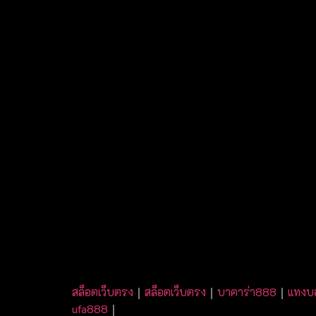
สล็อตเว็บตรง
｜
สล็อตเว็บตรง
｜
บาคาร่า888
｜
แทงบ
ufa888
｜