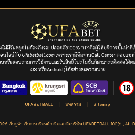
่มีวันหยุดไม่ต้องกังวล! ปลอดภัย100% “เราคือผู้ให้บริการชั้นนำที่เป
ออนไลน์กับ
Ufabetball.com
เพราะเรามีทีมงานCall Center ตอบแชทไขข
นหรือสอบถามการใช้งานและรับสิทธิ์โปรโมชั่นก็สามารถติดต่อได้ตลอ
iOS หรือAndroid )ได้อย่างสะดวกสบาย
UFABETBALL
บทความ
Sitemap
26 เว็บยูฟ่า เว็บตรง เว็บหลัก เว็บแม่ เว็บบริษัท UFABETBALL 100% , All 