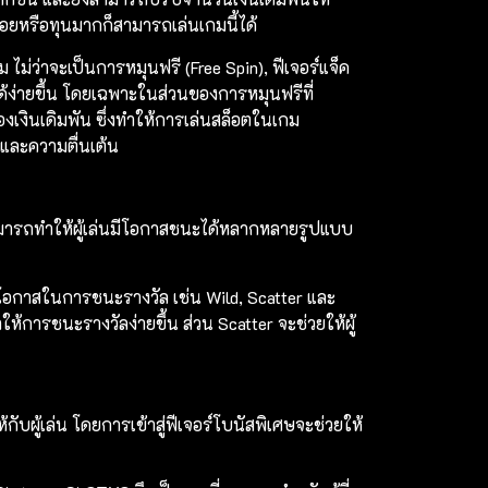
้อยหรือทุนมากก็สามารถเล่นเกมนี้ได้
ม ไม่ว่าจะเป็นการหมุนฟรี (Free Spin), ฟีเจอร์แจ็ค
่ได้ง่ายขึ้น โดยเฉพาะในส่วนของการหมุนฟรีที่
งเงินเดิมพัน ซึ่งทำให้การเล่นสล็อตในเกม
และความตื่นเต้น
่สามารถทำให้ผู้เล่นมีโอกาสชนะได้หลากหลายรูปแบบ
่มโอกาสในการชนะรางวัล เช่น Wild, Scatter และ
ห้การชนะรางวัลง่ายขึ้น ส่วน Scatter จะช่วยให้ผู้
้กับผู้เล่น โดยการเข้าสู่ฟีเจอร์โบนัสพิเศษจะช่วยให้