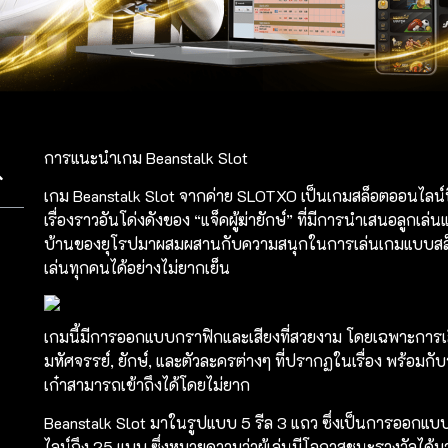
การแนะนำเกม Beanstalk Slot
เกม Beanstalk Slot จากค่าย SLOTXO เป็นเกมสล็อตออนไลน์ท
เรื่องราวอันโด่งดังของ “แจ็คผู้ฆ่ายักษ์” ที่มีการนำเสนอลูกเล
บ้านของยุโรปมาผสมผสานกับความสนุกในการเล่นเกมแบบสล็อตอ
เล่นทุกคนได้อย่างไม่ยากเย็น
เกมนี้มีการออกแบบกราฟิกและเสียงที่สวยงาม โดยเฉพาะการเลือ
มหัศจรรย์, ยักษ์, และตัวละครต่างๆ ที่ปรากฏในเรื่อง พร้อมกับร
เก๋าสามารถเข้าถึงได้โดยไม่ยาก
Beanstalk Slot มาในรูปแบบ 5 รีล 3 แถว ซึ่งเป็นการออกแบบ
ไลน์ถึง 25 แบบ ซึ่งหมายความว่าผู้เล่นมีโอกาสชนะรางวัลได้