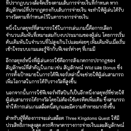
ที่ปรากฏบนวงล้อจัดเรียงตามเส้นการจ่ายเงินที่กำหนด หาก
สัญลักษณ์ที่ปรากฏตรงกับเส้นการจ่ายเงิน จะทำให้ผู้เล่นได้รับ
รางวัลตามที่กำหนดไว้ในตารางการจ่ายเงิน
หนึ่งในกลยุทธ์ที่สามารถใช้ในการเล่นเกมนี้คือการเลือก
จำนวนเดิมพันที่เหมาะสมกับงบประมาณของผู้เล่น โดยการเริ่ม
ต้นเดิมพันในจำนวนที่ไม่สูงเกินไปและค่อยๆ เพิ่มเดิมพันเมื่อเริ่ม
เข้าใจระบบเกมและรู้จักกับฟีเจอร์ต่างๆ ที่เกมมี
อีกกลยุทธ์หนึ่งที่ผู้เล่นควรใช้คือการสังเกตการปรากฏของ
สัญลักษณ์ที่สำคัญในเกม เช่น สัญลักษณ์ Wild และ Bonus ซึ่ง
การตั้งเป้าหมายในการได้ฟีเจอร์เหล่านี้จะช่วยให้ผู้เล่นสามารถ
เพิ่มโอกาสในการได้รับรางวัลที่สูงขึ้น
นอกจากนั้นการใช้ฟีเจอร์ฟรีสปินก็เป็นอีกหนึ่งกลยุทธ์ที่ช่วยให้
ผู้เล่นสามารถได้รางวัลโดยไม่ต้องใช้เครดิตเพิ่มเติม ซึ่งสามารถ
ทำให้การเล่นเกมสล็อตนี้สนุกและมีความท้าทายมากยิ่งขึ้น
สำหรับผู้ที่ต้องการจะเล่นสล็อต Three Kingdoms Quest ให้มี
ประสิทธิภาพสูงสุด ควรศึกษาตารางการจ่ายเงินและสัญลักษณ์