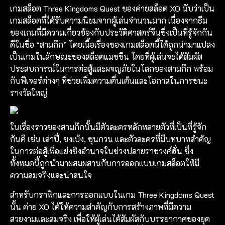
เกมสล็อต Three Kingdoms Quest ของค่ายสล็อต XO นับว่าเป็น
เกมสล็อตที่ได้รับความนิยมจากผู้เล่นจำนวนมาก เนื่องจากธีม
ของเกมที่มีความเกี่ยวข้องกับประวัติศาสตร์จีนซึ่งเป็นที่รู้จักกัน
ดีในชื่อ “สามก๊ก” โดยเนื้อเรื่องของเกมสล็อตนี้ได้ถูกนำมาแปลง
เป็นเกมในลักษณะของสล็อตแมชชีน โดยที่ผู้เล่นจะได้สัมผัส
ประสบการณ์ในการต่อสู้และผจญภัยในโลกของสามก๊ก พร้อม
กับฟีเจอร์ต่างๆ ที่ช่วยเพิ่มความตื่นเต้นและโอกาสในการชนะ
รางวัลใหญ่
ในเรื่องราวของสามก๊กนั้นมีตัวละครหลักหลายตัวที่เป็นที่รู้จัก
กันดี เช่น เล่าปี่, ขงเบ้ง, ซุนกวน และตัวละครที่มีบทบาทสำคัญ
ในการต่อสู้เพื่อแย่งชิงอำนาจในช่วงปลายราชวงศ์ฮั่น ซึ่ง
ทั้งหมดนี้ถูกนำมาผสมผสานกับการออกแบบเกมสล็อตให้มี
ความสมจริงและน่าสนใจ
สำหรับกราฟิกและการออกแบบในเกม Three Kingdoms Quest
นั้น ค่าย XO ได้ให้ความสำคัญกับการสร้างภาพที่มีความ
สวยงามและสมจริง เพื่อให้ผู้เล่นได้สัมผัสกับบรรยากาศของยุค