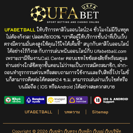
UFABETBALL
ให้บริการคาสิโนออนไลน์24 ชั่วโมงไม่มีวันหยุด
ไม่ต้องกังวล! ปลอดภัย100% “เราคือผู้ให้บริการชั้นนำที่เป็นเว็บ
ตรงมีความมั่นคงสูงให้คุณไว้ใจได้เต็มที่” สนุกกับคาสิโนออนไลน์
ได้อย่างไร้กังวล กับการเล่นพนันออนไลน์กับ
Ufabetball.com
เพราะเรามีทีมงานCall Center ตอบแชทไขข้อสงสัยที่พร้อมดูแล
ท่านอย่างใกล้ชิดทุกขั้นตอนไม่ว่าจะเป็นการสมัครสมาชิก, ฝาก-
ถอนทำธุรกรรมด่วนหรือสอบถามการใช้งานและรับสิทธิ์โปรโมชั่
นก็สามารถติดต่อได้ตลอด24 ช.ม. สามารถเล่นผ่านเว็บไซต์หรือ
บนมือถือ ( iOS หรือAndroid )ได้อย่างสะดวกสบาย
UFABETBALL
บทความ
Sitemap
Copyright © 2026 เว็บยูฟ่า เว็บตรง เว็บหลัก เว็บแม่ เว็บบริษัท