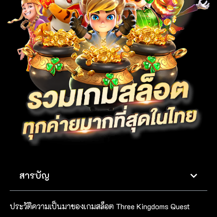
สารบัญ
ประวัติความเป็นมาของเกมสล็อต Three Kingdoms Quest