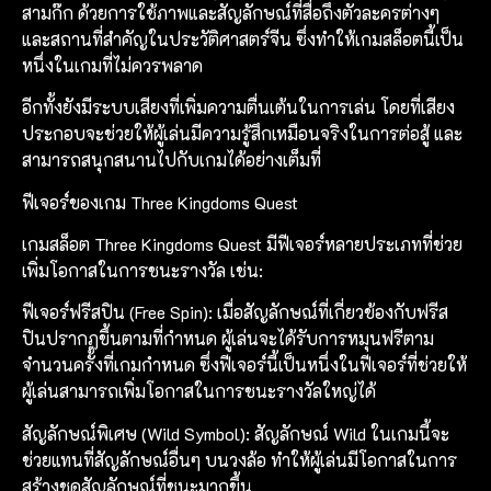
สามก๊ก ด้วยการใช้ภาพและสัญลักษณ์ที่สื่อถึงตัวละครต่างๆ
และสถานที่สำคัญในประวัติศาสตร์จีน ซึ่งทำให้เกมสล็อตนี้เป็น
หนึ่งในเกมที่ไม่ควรพลาด
อีกทั้งยังมีระบบเสียงที่เพิ่มความตื่นเต้นในการเล่น โดยที่เสียง
ประกอบจะช่วยให้ผู้เล่นมีความรู้สึกเหมือนจริงในการต่อสู้ และ
สามารถสนุกสนานไปกับเกมได้อย่างเต็มที่
ฟีเจอร์ของเกม Three Kingdoms Quest
เกมสล็อต Three Kingdoms Quest มีฟีเจอร์หลายประเภทที่ช่วย
เพิ่มโอกาสในการชนะรางวัล เช่น:
ฟีเจอร์ฟรีสปิน (Free Spin): เมื่อสัญลักษณ์ที่เกี่ยวข้องกับฟรีส
ปินปรากฏขึ้นตามที่กำหนด ผู้เล่นจะได้รับการหมุนฟรีตาม
จำนวนครั้งที่เกมกำหนด ซึ่งฟีเจอร์นี้เป็นหนึ่งในฟีเจอร์ที่ช่วยให้
ผู้เล่นสามารถเพิ่มโอกาสในการชนะรางวัลใหญ่ได้
สัญลักษณ์พิเศษ (Wild Symbol): สัญลักษณ์ Wild ในเกมนี้จะ
ช่วยแทนที่สัญลักษณ์อื่นๆ บนวงล้อ ทำให้ผู้เล่นมีโอกาสในการ
สร้างชุดสัญลักษณ์ที่ชนะมากขึ้น