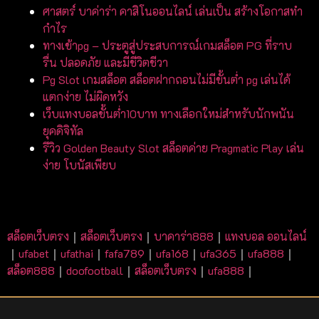
ศาสตร์ บาค่าร่า คาสิโนออนไลน์ เล่นเป็น สร้างโอกาสทำ
กำไร
ทางเข้าpg – ประตูสู่ประสบการณ์เกมสล็อต PG ที่ราบ
รื่น ปลอดภัย และมีชีวิตชีวา
Pg Slot เกมสล็อต สล็อตฝากถอนไม่มีขั้นต่ำ pg เล่นได้
แตกง่าย ไม่ผิดหวัง
เว็บแทงบอลขั้นต่ำ10บาท ทางเลือกใหม่สำหรับนักพนัน
ยุคดิจิทัล
รีวิว Golden Beauty Slot สล็อตค่าย Pragmatic Play เล่น
ง่าย โบนัสเพียบ
สล็อตเว็บตรง
｜
สล็อตเว็บตรง
｜
บาคาร่า888
｜
แทงบอล ออนไลน์
｜
ufabet
｜
ufathai
｜
fafa789
｜
ufa168
｜
ufa365
｜
ufa888
｜
สล็อต888
｜
doofootball
｜
สล็อตเว็บตรง
｜
ufa888
｜