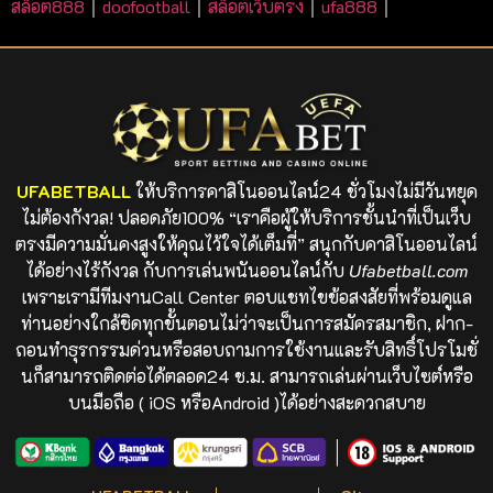
สล็อต888
｜
doofootball
｜
สล็อตเว็บตรง
｜
ufa888
｜
UFABETBALL
ให้บริการคาสิโนออนไลน์24 ชั่วโมงไม่มีวันหยุด
ไม่ต้องกังวล! ปลอดภัย100% “เราคือผู้ให้บริการชั้นนำที่เป็นเว็บ
ตรงมีความมั่นคงสูงให้คุณไว้ใจได้เต็มที่” สนุกกับคาสิโนออนไลน์
ได้อย่างไร้กังวล กับการเล่นพนันออนไลน์กับ
Ufabetball.com
เพราะเรามีทีมงานCall Center ตอบแชทไขข้อสงสัยที่พร้อมดูแล
ท่านอย่างใกล้ชิดทุกขั้นตอนไม่ว่าจะเป็นการสมัครสมาชิก, ฝาก-
ถอนทำธุรกรรมด่วนหรือสอบถามการใช้งานและรับสิทธิ์โปรโมชั่
นก็สามารถติดต่อได้ตลอด24 ช.ม. สามารถเล่นผ่านเว็บไซต์หรือ
บนมือถือ ( iOS หรือAndroid )ได้อย่างสะดวกสบาย