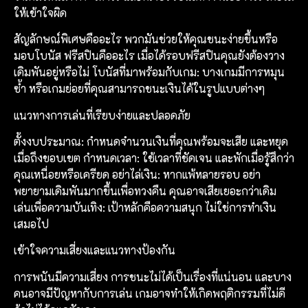
ให้เข้าใจผิด
สัญลักษณ์พิเศษคืออะไร พวกมันช่วยให้คุณชนะง่ายขึ้นหรือ
มอบโบนัส ฟรีสปินคืออะไร เมื่อได้รอบฟรีสปินคุณยังต้องวาง
เดิมพันอยู่หรือไม่ โบนัสที่มาพร้อมกับเกม: บางเกมมีการหมุน
ซ้ำ หรือเกมย่อยที่คุณสามารถชนะเงินได้ในรูปแบบต่างๆ
แนวทางการเล่นที่เรียบง่ายและปลอดภัย
ตั้งงบประมาณ: กำหนดจำนวนเงินที่คุณพร้อมจะเสีย และหยุด
เมื่อถึงขอบเขต กำหนดเวลา: ใช้เวลาที่ชัดเจน และพักเมื่อรู้สึกว่า
คุณเหนื่อยหรือเครียด อย่าไล่เงิน: หากแพ้หลายรอบ อย่า
พยายามเดิมพันมากขึ้นเพื่อทวงคืน คุณอาจเสียเยอะกว่าเดิม
เล่นเพื่อความบันเทิง: เป้าหลักคือความสนุก ไม่ใช่การทำเงิน
เสมอไป
เข้าใจความเสี่ยงและแนวทางป้องกัน
การพนันมีความเสี่ยง การชนะไม่ได้เป็นเรื่องที่แน่นอน และบาง
คนอาจมีปัญหากับการเล่น เกมอาจทำให้เกิดพฤติกรรมที่ไม่ดี