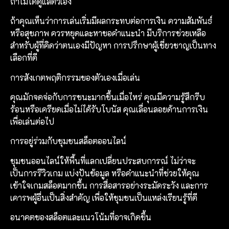
ถ้าไม่ได้ดูแลตัวเอง
ถ้าคุณเห็นว่าการเล่นเริ่มมีผลกระทบต่อการเงิน ความสัมพันธ์
หรือสุขภาพ ควรหยุดและหาขอคำแนะนำ มีบริการช่วยเหลือ
สำหรับผู้ที่คิดว่าตนเองมีปัญหา การปรึกษาผู้เชี่ยวชาญเป็นทาง
เลือกที่ดี
การสังเกตพฤติกรรมของตัวเองเมื่อเล่น
คุณมักจดจ่อกับการชนะมากขึ้นเมื่อไหร่ คุณมีความรู้สึกรีบ
ร้อนหรือเครียดเมื่อไม่ได้รับโบนัส คุณเลื่อนลอยด้านการเงิน
เพื่อเล่นต่อไป
การอยู่ร่วมกับชุมชนสล็อตออนไลน์
ชุมชนออนไลน์ให้พื้นที่แลกเปลี่ยนประสบการณ์ ไม่ว่าจะ
เป็นการรีวิวเกม แบ่งปันข้อมูล หรือคำแนะนำที่ช่วยให้คุณ
เข้าใจเกมสล็อตมากขึ้น การสื่อสารอย่างระมัดระวัง และการ
เคารพผู้อื่นเป็นสิ่งสำคัญ เพื่อให้ชุมชนเป็นแหล่งเรียนรู้ที่ดี
อนาคตของสล็อตและแนวโน้มที่อาจเกิดขึ้น