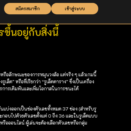
สมัครสมาชิก
เข้าสู่ระบบ
นอยู่กับสิ่งนี้
เลขหรือลักษณะของการหมุนวงล้อ แต่จริง ๆ แล้วเกมนี้
ูเล็ต” หรือที่เรียกว่า “รูเล็ตตาราง” ซึ่งเป็นเครื่อง
การการเดิมพันและเพิ่มโอกาสในการชนะได้
นแบ่งออกเป็นช่องตัวเลขทั้งหมด 37 ช่อง (สำหรับรู
ระกอบไปด้วยตัวเลขตั้งแต่ 0 ถึง 36 และในรูเล็ตแบบ
หรือออนไลน์ ผู้เล่นจะต้องเลือกตัวเลขหรือกลุ่ม