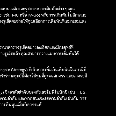
งหมดบนวงล้อและรูปแบบการเดิมพันต่าง ๆ คุณ
ข (เช่น 1-18 หรือ 19-36) หรือการเดิมพันในลักษณะ
ารางรูเล็ตจะช่วยให้คุณเลือกการเดิมพันที่เหมาะสมและ
จารณาตารางรูเล็ตอย่างละเอียดและมีกลยุทธ์ที่
างรูเล็ตแล้ว คุณสามารถวางแผนการเดิมพันได้
ngale Strategy) ที่เน้นการเพิ่มเงินเดิมพันในกรณีที่
วังว่ากลยุทธ์นี้ต้องใช้ทุนที่สูงพอสมควร และอาจจะมี
y) ซึ่งอาศัยลำดับของตัวเลขในฟีโบนักชี เช่น 1, 1, 2,
เพิ่มตามลำดับ และหากชนะจะลดตามลำดับเช่นกัน การ
ารคืนทุนเมื่อเกิดการแพ้