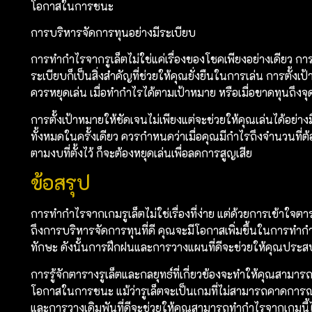
โอกาสในการชนะ
การบริหารจัดการทุนอย่างมีระเบียบ
การทำกำไรจากรูเล็ตไม่ใช่แค่เรื่องของโชคเพียงอย่างเดียว กา
ระเบียบก็เป็นสิ่งสำคัญที่ช่วยให้คุณยั่งยืนในการเล่น การตั้ง
ควรหยุดเล่น เมื่อทำกำไรได้ตามเป้าหมาย หรือเมื่อขาดทุนถึงจุดที
การตั้งเป้าหมายให้ชัดเจนไม่เพียงแต่จะช่วยให้คุณเล่นได้อย่าง
ทั้งหมดในครั้งเดียว ควรกำหนดว่าเมื่อคุณมีกำไรถึงจำนวนที่
ตามงบที่ตั้งไว้ ก็จะต้องหยุดเล่นเพื่อลดการสูญเสีย
ข้อสรุป
การทำกำไรจากเกมรูเล็ตไม่ใช่เรื่องที่ง่าย แต่ด้วยการเข้าใจตาร
ถึงการบริหารจัดการทุนที่ดี คุณจะมีโอกาสเพิ่มขึ้นในการทำกำ
ทักษะ ดังนั้นการฝึกฝนและการวางแผนที่ดีจะช่วยให้คุณประ
การรู้จักตารางรูเล็ตและกลยุทธ์ที่เกี่ยวข้องจะทำให้คุณสามารถ
โอกาสในการชนะ แม้ว่ารูเล็ตจะเป็นเกมที่ไม่สามารถคาดการณ์
และการวางเดิมพันที่ดีจะช่วยให้คุณสามารถทำกำไรจากเกมนี้ได