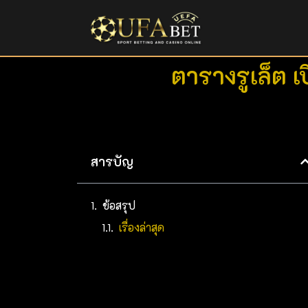
ตารางรูเล็ต เป
สารบัญ
ข้อสรุป
เรื่องล่าสุด