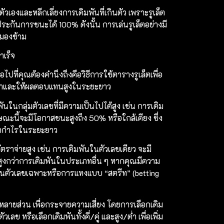
วเองและหลีกเลี่ยงการเดิมพันที่เกินตัว เพราะรูเล็ต
ับประกันการชนะได้ 100% ดังนั้น การเล่นรูเล็ตอย่างมี
รมองข้าม
ำเร็จ
่อไปที่คุณต้องคำนึงถึงคือวิธีการใช้ตารางรูเล็ตเพื่อ
งต่ำและให้ผลตอบแทนสูงในระยะยาว
นในกลุ่มตัวเลขที่มีความเป็นไปได้สูง เช่น การเดิม
กษณะนี้จะมีโอกาสชนะสูงถึง 50% หรือใกล้เคียง ซึ่ง
รทำกำไรในระยะยาว
ตราจ่ายสูง เช่น การเดิมพันในตัวเลขเดียว จะมี
่สูงกว่าการเดิมพันในประเภทอื่น ๆ หากคุณมีความ
นในตัวเลขเฉพาะหรือการแทงแบบ “สตรีท” (betting
นหลายส่วน เพื่อกระจายความเสี่ยง โดยการเลือกเดิม
ข หรือเลือกเดิมพันทั้งคี่/คู่ และสูง/ต่ำ เพื่อเพิ่ม