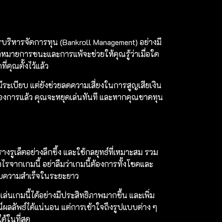
รบริหารจัดการทุน (Bankroll Management) อย่างมี
เป้าหมายการชนะและการแพ้จะช่วยให้คุณรู้ว่าเมื่อใด
่คุณตั้งไว้แล้ว
มีระเบียบ แต่ยังช่วยลดความเสี่ยงในการสูญเสียเงิน
ต้องการแล้ว คุณจะหยุดเล่นทันที และหากคุณขาดทุน
างรูเล็ตอย่างลึกซึ้ง และใช้กลยุทธ์ที่เหมาะสม รวม
ไรจากเกมนี้ อย่าลืมว่าเกมนี้ต้องการทั้งโชคและ
สบความสำเร็จในระยะยาว
เล่นเกมนี้ได้อย่างมีประสิทธิภาพมากขึ้น และเพิ่ม
ผลลัพธ์ได้แน่นอน แต่การเข้าใจถึงรูปแบบต่าง ๆ
้ในที่สุด